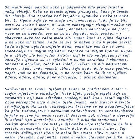
Od malih nogu pamtim kako je odijevanje bilo pravi ritual u
našoj obitelji. Kako se planski njemu pristupalo, kako je ženski
dio obitelji išao zajedno kod krojačice Ljubinke i kako je baka
bila ta figura koja je na kraju sve aminovala. Tada je to bila
mora za sestru i mene, uz stalno ponavljanje pitanja «zašto svi
moramo ići na probu?» A onda, obavezno namćorenje na probi,
«ovo mi se dopada, ovo mi se ne dopada, neću ovako…» i
obavezne suze jer zašto mora biti onako kako se njima dopada,
a ne kako mi želimo. Kada se sve to nakon 3 do 4 probe završi,
kada haljina ugleda svijetlo dana, onda ide ono što se zove
suočavanje sa svojim izgledom, zapravo sa svojim tijelom. Uvijek
je u obitelji bio bar jedan kritičar koji bi bio nadglasan jer čuj,
zdravlje i ljepota su se ogledali u punim obrazima i oblinama.
Obavezan doručak, ručak uz kolač i večera su bili neizostavni
obroci. I kako onda nemati obline koje kada dođu neke godinice
uopće vam se ne dopadaju, a ne znate kako da ih se riješite.
Dijete, dijete, dijete, puno odricanja, a učinak minimalan.
Suočavanje sa svojim tijelom je sudar sa predstavom o sebi i
svojim mjestom u okruženju. Naše tijelo postaje objekt koji se
posmatra i koji nosi određeno značenje, baš kao i ostali objekti.
Zbog percepcije koju o svom tijelu imamo, naši stavovi o životu
se mijenjaju. Na skali zadovoljstva krećemo se od nezadovoljstva
ka polu-zadovoljstvu i potpunom zadovoljstvu. To nezadovoljstvo
je jako opasno jer može izazvati duševnu bol, odvesti u depresiju
ili bolesti tipa anoreksije i bulimije. U urbanim sredinama i
velikim gradovima sve više je djevojaka koje izgladnjuju ne bi li
postale manekenke i na taj način došle do novca i slave. Taj
estetski doživljavaj tijela je nešto što stvara sliku o nama u
našim glavama. Zapamtite, samo u našim glavama jer slika koju