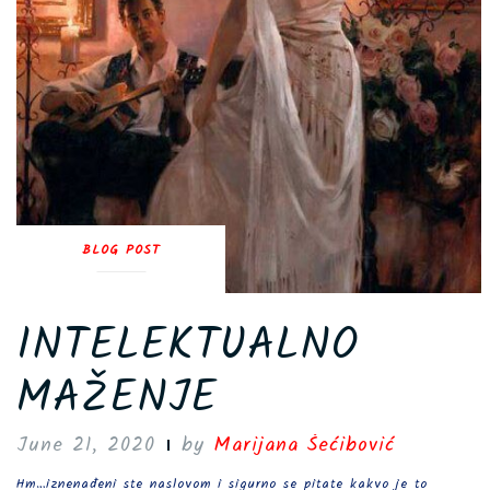
BLOG POST
INTELEKTUALNO
MAŽENJE
June 21, 2020
by
Marijana Šećibović
Hm…iznenađeni ste naslovom i sigurno se pitate kakvo je to