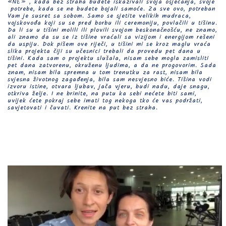
«NE» , kada bez straha budete iskazivali svoja osjećanja, svoje
potrebe, kada se ne budete bojali samoće. Za sve ovo, potreban
Vam je susret sa sobom. Samo se sjetite velikih mudraca,
vojskovođa koji su se pred borbu ili ceremoniju, povlačili u tišinu.
Da li su u tišini molili ili plovili svojom beskonačnošću, ne znamo,
ali znamo da su se iz tišine vraćali sa vizijom i energijom rešeni
da uspiju. Dok pišem ove riječi, u tišini mi se kroz maglu vraća
slika projekta čiji su učesnici trebali da provedu pet dana u
tišini. Kada sam o projektu slušala, nisam sebe mogla zamisliti
pet dana zatvorenu, okruženu ljudima, a da ne progovorim. Sada
znam, nisam bila spremna u tom trenutku za rast, nisam bila
svjesna životnog zagađenja, bila sam nesvjesno biće. Tišina vodi
izvoru istine, otvara ljubav, jača vjeru, budi nadu, daje snagu,
otkriva želje. I ne brinite, na putu ka sebi nećete biti sami,
uvijek ćete pokraj sebe imati tog nekoga tko će vas podržati,
savjetovati i čuvati. Krenite na put bez straha.