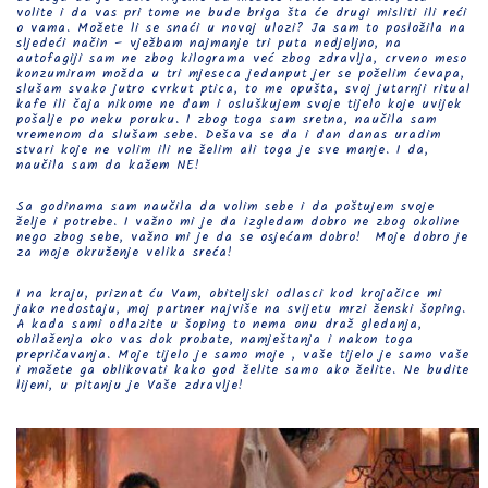
volite i da vas pri tome ne bude briga šta će drugi misliti ili reći
o vama. Možete li se snaći u novoj ulozi? Ja sam to posložila na
sljedeći način – vježbam najmanje tri puta nedjeljno, na
autofagiji sam ne zbog kilograma već zbog zdravlja, crveno meso
konzumiram možda u tri mjeseca jedanput jer se poželim ćevapa,
slušam svako jutro cvrkut ptica, to me opušta, svoj jutarnji ritual
kafe ili čaja nikome ne dam i osluškujem svoje tijelo koje uvijek
pošalje po neku poruku. I zbog toga sam sretna, naučila sam
vremenom da slušam sebe. Dešava se da i dan danas uradim
stvari koje ne volim ili ne želim ali toga je sve manje. I da,
naučila sam da kažem NE!
Sa godinama sam naučila da volim sebe i da poštujem svoje
želje i potrebe. I važno mi je da izgledam dobro ne zbog okoline
nego zbog sebe, važno mi je da se osjećam dobro! Moje dobro je
za moje okruženje velika sreća!
I na kraju, priznat ću Vam, obiteljski odlasci kod krojačice mi
jako nedostaju, moj partner najviše na svijetu mrzi ženski šoping.
A kada sami odlazite u šoping to nema onu draž gledanja,
obilaženja oko vas dok probate, namještanja i nakon toga
prepričavanja. Moje tijelo je samo moje , vaše tijelo je samo vaše
i možete ga oblikovati kako god želite samo ako želite. Ne budite
lijeni, u pitanju je Vaše zdravlje!