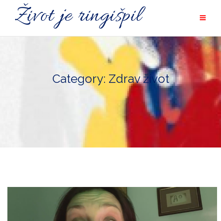
Skip
Život je ringišpil
to
content
Category: Zdrav život