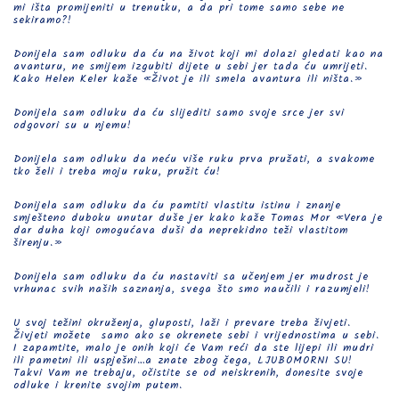
mi išta promijeniti u trenutku, a da pri tome samo sebe ne
sekiramo?!
Donijela sam odluku da ću na život koji mi dolazi gledati kao na
avanturu, ne smijem izgubiti dijete u sebi jer tada ću umrijeti.
Kako Helen Keler kaže «Život je ili smela avantura ili ništa.»
Donijela sam odluku da ću slijediti samo svoje srce jer svi
odgovori su u njemu!
Donijela sam odluku da neću više ruku prva pružati, a svakome
tko želi i treba moju ruku, pružit ću!
Donijela sam odluku da ću pamtiti vlastitu istinu i znanje
smješteno duboku unutar duše jer kako kaže Tomas Mor «Vera je
dar duha koji omogućava duši da neprekidno teži vlastitom
širenju.»
Donijela sam odluku da ću nastaviti sa učenjem jer mudrost je
vrhunac svih naših saznanja, svega što smo naučili i razumjeli!
U svoj težini okruženja, gluposti, laži i prevare treba živjeti.
Živjeti možete samo ako se okrenete sebi i vrijednostima u sebi.
I zapamtite, malo je onih koji će Vam reći da ste lijepi ili mudri
ili pametni ili uspješni…a znate zbog čega, LJUBOMORNI SU!
Takvi Vam ne trebaju, očistite se od neiskrenih, donesite svoje
odluke i krenite svojim putem.