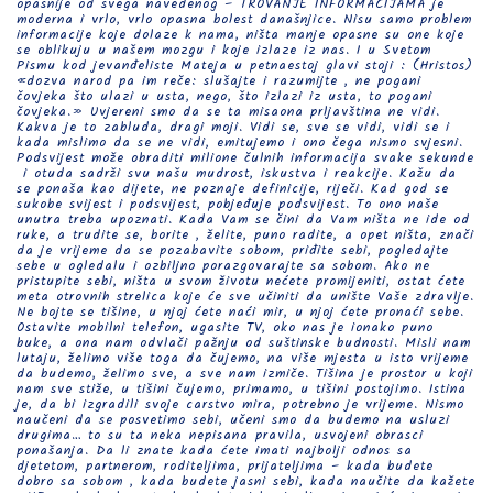
opasnije od svega navedenog – TROVANJE INFORMACIJAMA je
moderna i vrlo, vrlo opasna bolest današnjice. Nisu samo problem
informacije koje dolaze k nama, ništa manje opasne su one koje
se oblikuju u našem mozgu i koje izlaze iz nas. I u Svetom
Pismu kod jevanđeliste Mateja u petnaestoj glavi stoji : (Hristos)
«dozva narod pa im reče: slušajte i razumijte , ne pogani
čovjeka što ulazi u usta, nego, što izlazi iz usta, to pogani
čovjeka.» Uvjereni smo da se ta misaona prljavština ne vidi.
Kakva je to zabluda, dragi moji. Vidi se, sve se vidi, vidi se i
kada mislimo da se ne vidi, emitujemo i ono čega nismo svjesni.
Podsvijest može obraditi milione čulnih informacija svake sekunde
i otuda sadrži svu našu mudrost, iskustva i reakcije. Kažu da
se ponaša kao dijete, ne poznaje definicije, riječi. Kad god se
sukobe svijest i podsvijest, pobjeđuje podsvijest. To ono naše
unutra treba upoznati. Kada Vam se čini da Vam ništa ne ide od
ruke, a trudite se, borite , želite, puno radite, a opet ništa, znači
da je vrijeme da se pozabavite sobom, priđite sebi, pogledajte
sebe u ogledalu i ozbiljno porazgovarajte sa sobom. Ako ne
pristupite sebi, ništa u svom životu nećete promijeniti, ostat ćete
meta otrovnih strelica koje će sve učiniti da unište Vaše zdravlje.
Ne bojte se tišine, u njoj ćete naći mir, u njoj ćete pronaći sebe.
Ostavite mobilni telefon, ugasite TV, oko nas je ionako puno
buke, a ona nam odvlači pažnju od suštinske budnosti. Misli nam
lutaju, želimo više toga da čujemo, na više mjesta u isto vrijeme
da budemo, želimo sve, a sve nam izmiče. Tišina je prostor u koji
nam sve stiže, u tišini čujemo, primamo, u tišini postojimo. Istina
je, da bi izgradili svoje carstvo mira, potrebno je vrijeme. Nismo
naučeni da se posvetimo sebi, učeni smo da budemo na usluzi
drugima… to su ta neka nepisana pravila, usvojeni obrasci
ponašanja. Da li znate kada ćete imati najbolji odnos sa
djetetom, partnerom, roditeljima, prijateljima – kada budete
dobro sa sobom , kada budete jasni sebi, kada naučite da kažete