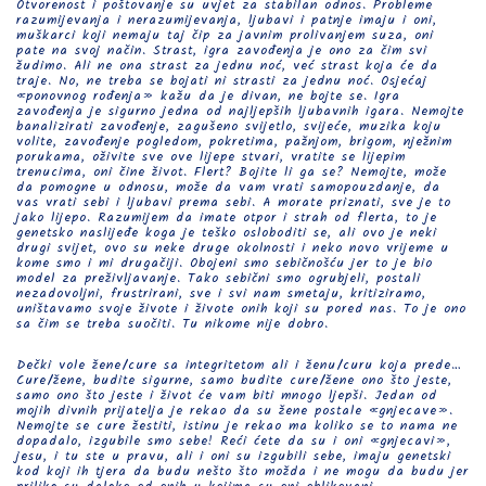
Otvorenost i poštovanje su uvjet za stabilan odnos. Probleme
razumijevanja i nerazumijevanja, ljubavi i patnje imaju i oni,
muškarci koji nemaju taj čip za javnim prolivanjem suza, oni
pate na svoj način. Strast, igra zavođenja je ono za čim svi
žudimo. Ali ne ona strast za jednu noć, već strast koja će da
traje. No, ne treba se bojati ni strasti za jednu noć. Osjećaj
«ponovnog rođenja» kažu da je divan, ne bojte se. Igra
zavođenja je sigurno jedna od najljepših ljubavnih igara. Nemojte
banalizirati zavođenje, zagušeno svijetlo, svijeće, muzika koju
volite, zavođenje pogledom, pokretima, pažnjom, brigom, nježnim
porukama, oživite sve ove lijepe stvari, vratite se lijepim
trenucima, oni čine život. Flert? Bojite li ga se? Nemojte, može
da pomogne u odnosu, može da vam vrati samopouzdanje, da
vas vrati sebi i ljubavi prema sebi. A morate priznati, sve je to
jako lijepo. Razumijem da imate otpor i strah od flerta, to je
genetsko naslijeđe koga je teško osloboditi se, ali ovo je neki
drugi svijet, ovo su neke druge okolnosti i neko novo vrijeme u
kome smo i mi drugačiji. Obojeni smo sebičnošću jer to je bio
model za preživljavanje. Tako sebični smo ogrubjeli, postali
nezadovoljni, frustrirani, sve i svi nam smetaju, kritiziramo,
uništavamo svoje živote i živote onih koji su pored nas. To je ono
sa čim se treba suočiti. Tu nikome nije dobro.
Dečki vole žene/cure sa integritetom ali i ženu/curu koja prede…
Cure/žene, budite sigurne, samo budite cure/žene ono što jeste,
samo ono što jeste i život će vam biti mnogo ljepši. Jedan od
mojih divnih prijatelja je rekao da su žene postale «gnjecave».
Nemojte se cure žestiti, istinu je rekao ma koliko se to nama ne
dopadalo, izgubile smo sebe! Reći ćete da su i oni «gnjecavi»,
jesu, i tu ste u pravu, ali i oni su izgubili sebe, imaju genetski
kod koji ih tjera da budu nešto što možda i ne mogu da budu jer