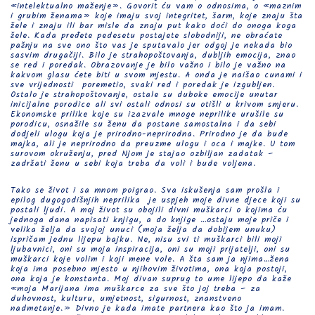
«intelektualno maženje». Govorit ću vam o odnosima, o «maznim
i grubim ženama» koje imaju svoj integritet, šarm, koje znaju šta
žele i znaju ili bar misle da znaju put kako doći do onoga koga
žele. Kada pređete pedesetu postajete slobodniji, ne obraćate
pažnju na sve ono što vas je sputavalo jer odgoj je nekada bio
sasvim drugačiji. Bilo je strahopoštovanja, dubljih emocija, znao
se red i poredak. Obrazovanje je bilo važno i bilo je važno na
kakvom glasu ćete biti u svom mjestu. A onda je naišao cunami i
sve vrijednosti poremetio, svaki red i poredak je izgubljen.
Ostalo je strahopoštovanje, ostale su duboke emocije unutar
inicijalne porodice ali svi ostali odnosi su otišli u krivom smjeru.
Ekonomske prilike koje su izazvale mnoge neprilike urušile su
porodicu, osnažile su ženu da postane samostalna i da sebi
dodjeli ulogu koja je prirodno-neprirodna. Prirodno je da bude
majka, ali je neprirodno da preuzme ulogu i oca i majke. U tom
surovom okruženju, pred Njom je stajao ozbiljan zadatak –
zadržati ženu u sebi koja treba da voli i bude voljena.
Tako se život i sa mnom poigrao. Sva iskušenja sam prošla i
epilog dugogodišnjih neprilika je uspjeh moje divne djece koji su
postali ljudi. A moj život su obojili divni muškarci o kojima ću
jednoga dana napisati knjigu, a do knjige …ostaju moje priče i
velika želja da svojoj unuci (moja želja da dobijem unuku)
ispričam jednu lijepu bajku. Ne, nisu svi ti muškarci bili moji
ljubavnici, oni su moja inspiracija, oni su moji prijatelji, oni su
muškarci koje volim i koji mene vole. A šta sam ja njima…žena
koja ima posebno mjesto u njihovim životima, ona koja postoji,
ona koja je konstanta. Moj divan suprug to ume lijepo da kaže
«moja Marijana ima muškarce za sve što joj treba – za
duhovnost, kulturu, umjetnost, sigurnost, znanstveno
nadmetanje.» Divno je kada imate partnera kao što ja imam.