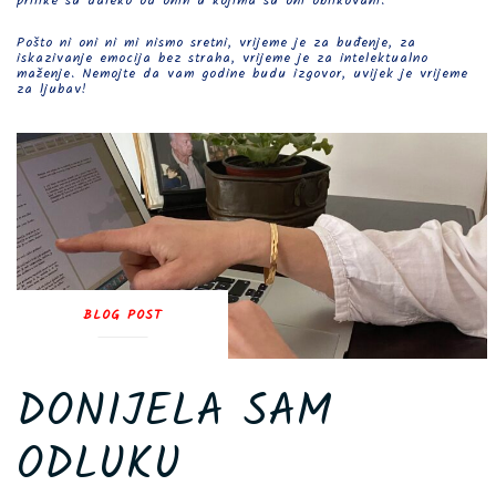
prilike su daleko od onih u kojima su oni oblikovani.
Pošto ni oni ni mi nismo sretni, vrijeme je za buđenje, za
iskazivanje emocija bez straha, vrijeme je za intelektualno
maženje. Nemojte da vam godine budu izgovor, uvijek je vrijeme
za ljubav!
BLOG POST
DONIJELA SAM
ODLUKU