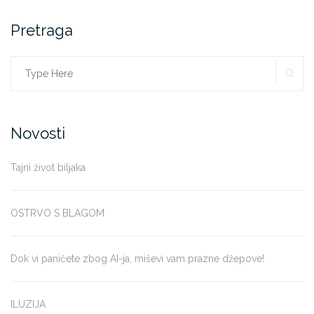
Pretraga
SE
Search
for:
Novosti
Tajni život biljaka
OSTRVO S BLAGOM
Dok vi paničete zbog AI-ja, miševi vam prazne džepove!
ILUZIJA