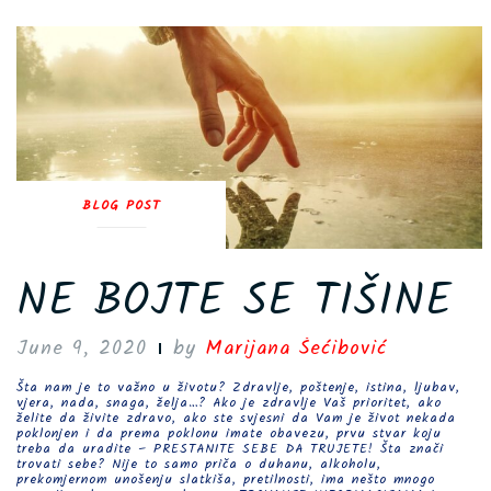
BLOG POST
NE BOJTE SE TIŠINE
June 9, 2020
by
Marijana Šećibović
Šta nam je to važno u životu? Zdravlje, poštenje, istina, ljubav,
vjera, nada, snaga, želja…? Ako je zdravlje Vaš prioritet, ako
želite da živite zdravo, ako ste svjesni da Vam je život nekada
poklonjen i da prema poklonu imate obavezu, prvu stvar koju
treba da uradite – PRESTANITE SEBE DA TRUJETE! Šta znači
trovati sebe? Nije to samo priča o duhanu, alkoholu,
prekomjernom unošenju slatkiša, pretilnosti, ima nešto mnogo