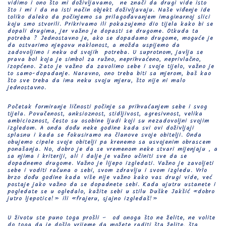
vidimo i ono što mi doživljavamo, ne znači da drugi vide isto
što i mi i da na isti način objekt doživljavaju. Naše viđenje ide
toliko daleko da počinjemo sa prilagođavanjem imaginarnoj slici
koju smo stvorili. Prikrivamo ili pokazujemo dio tijela kako bi se
dopali drugima, jer važno je dopasti se drugome. Otkuda ta
potreba ? Jednostavno je, ako se dopadamo drugome, moguće je
da ostvarimo njegovu naklonost, a možda uspijemo da
zadovoljimo i neku od svojih potreba. U suprotnom, javlja se
prava bol koja je simbol za ružno, neprihvaćeno, neprivlačno,
izopćeno. Zato je važno da zavolimo sebe i svoje tijelo, važno je
to samo-dopadanje. Naravno, ono treba biti sa mjerom, baš kao
što sve treba da ima neku svoju mjeru, što nije ni malo
jednostavno.
Početak formiranje ličnosti počinje sa prihvaćanjem sebe i svog
tijela. Povučenost, anksioznost, stidljivost, agresivnost, velika
ambicioznost, često su osobine ljudi koji su nezadovoljni svojim
izgledom. A onda dođu neke godine kada svi ovi doživljaji
splasnu i kada se fokusiramo na članove svoje obitelji. Onda
obujemo cipele svoje obitelji pa krenemo sa usvojenim obrascem
ponašanja. No, dobro je da se vremenom neke stvari mijenjaju , a
sa njima i kriteriji, ali i dalje je važno učiniti sve da se
dopadnemo drugome. Važno je lijepo izgledati. Važno je zavoljeti
sebe i voditi računa o sebi, svom zdravlju i svom izgledu. Vrlo
brzo dođu godine kada više nije važno kako vas drugi vide, već
postaje jako važno da se dopadnete sebi. Kada ujutru ustanete i
pogledate se u ogledalo, kažite sebi u stilu Duške Jakšić «dobro
jutro ljepotice!» ili «frajeru, sjajno izgledaš!»
U životu ste puno toga prošli – od onoga što ne želite, ne volite
do toga da je došlo vrijeme da možete raditi šta želite, šta