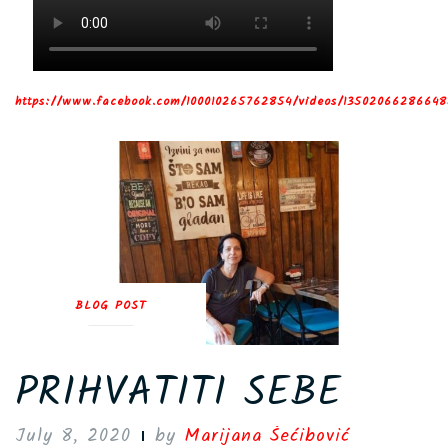
https://www.facebook.com/100010265762854/videos/13502066286648
BLOG POST
PRIHVATITI SEBE
July 8, 2020
by
Marijana Šećibović