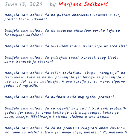
June 13, 2020
by
Marijana Šećibović
Donijela sam odluku da ne puštam energetske vampire u svoj
prostor tokom vikenda!
Donijela sam odluku da ne otvaram vikendom poruke koje su
financijske sadržine!
Donijela sam odluku da vikendom radim stvari koje mi srce ište!
Donijela sam odluku da poštujem svaki trenutak svog života,
samo trenutak je stvaran!
Donijela sam odluku da teško savladanu lekciju “Strpljenje” ne
iskušavam, kako je ne bih ponavljala jer lekcije se ponavljaju i
uče sve dok se ne savladaju. A ova lekcija je za mene, sigurno
jedna od najtežih.
Donijela sam odluku da budnost bude moj vječni pratilac!
Donijela sam odluku da ću cijeniti svoj rad i trud svih proteklih
godina jer samo ja znam koliko je sati nespavanja, koliko je
suza, zebnje, iščekivanja i straha uloženo u ovo danas!
Donijela sam odluku da ću na probleme reagirati onom čuvenom
«O tome ću misliti sutra» jer mogu li ja, možete li Vi, možemo li