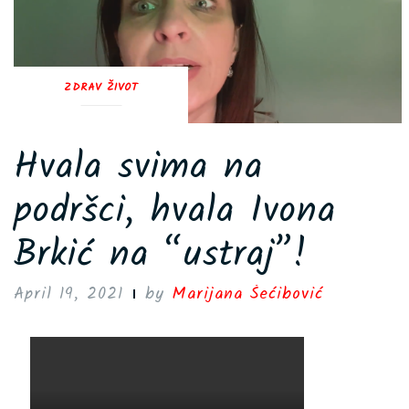
ZDRAV ŽIVOT
Hvala svima na
podršci, hvala Ivona
Brkić na “ustraj”!
April 19, 2021
by
Marijana Šećibović