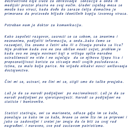
destruktivne koje služe za oblikovanje senzacije a onda ih
medijski prostor plasira na svoj način. Gladni svježeg mesa se
množe kao virusi, kada dođe do zaraze ćelija domaćina je
primorana da proizvede hiljade identičnih kopija izvornog virusa.
Potreban nam je doktor za komunikaciju.
Kako započeti razgovor, susresti se sa sobom, sa znanima i
neznanima, podijeliti informaciju, a onda…kako ćemo se
razumjeti, šta znamo o četiri uha ili o čitanju poruka sa lica?
Nije problem kada ove ne zna običan neuki svijet, problem je
kada ovo ne znaju novinari koji u vrtlogu opšte narodne
ostrašćenosti ne vide i ne osjećaju da se njihova lijepa lica i
prepoznatljivost koriste za sticanje moći svojih poslodavaca.
Istina, za malo bolje parice. Ne vrijede nikakvi novci unižavanja
dostojanstva.
Čini mi se, ustvari, ne čini mi se, stigli smo do tačke presjeka.
Laž je da su narodi podijeljeni po nacionalnosti. Laž je da su
narodi podijeljeni po vjeroispovijesti. Narodi su podijeljeni na
statiste i buntovnike.
Statisti statiraju, oni su marionete, odlaze gdje im se kaže,
ponašaju se kako im se kaže, hrane se onim što im se pripremi i
jako su zadovoljni i sretni jer znaju da će biti za svoj rad
nagrađeni. I naravno, sve pod zastavom patriotizma.