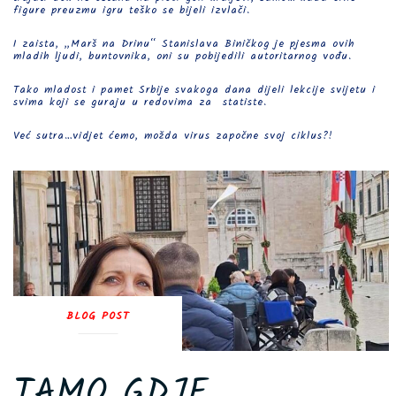
figure preuzmu igru teško se bijeli izvlači.
I zaista, „Marš na Drinu“ Stanislava Biničkog je pjesma ovih
mladih ljudi, buntovnika, oni su pobijedili autoritarnog vođu.
Tako mladost i pamet Srbije svakoga dana dijeli lekcije svijetu i
svima koji se guraju u redovima za statiste.
Već sutra…vidjet ćemo, možda virus započne svoj ciklus?!
BLOG POST
TAMO GDJE