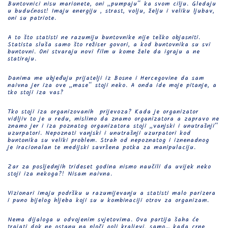
Buntovnici nisu marionete, oni „pumpaju“ ka svom cilju. Gledaju
u budućnost! Imaju energiju , strast, volju, želju i veliku ljubav,
oni su patriote.
A to što statisti ne razumiju buntovnike nije teško objasniti.
Statista sluša samo što režiser govori, a kod buntovnika su svi
buntovni. Oni stvaraju novi film u kome žele da igraju a ne
statiraju.
Danima me ubjeđuju prijatelji iz Bosne i Hercegovine da sam
naivna jer iza ove „mase“ stoji neko. A onda ide moje pitanje, a
tko stoji iza vas?
Tko stoji iza organizovanih prijevoza? Kada je organizator
vidljiv to je u redu, mislimo da znamo organizatora a zapravo ne
znamo jer i iza poznatog organizatora stoji „vanjski i unutrašnji“
uzurpatori. Nepoznati vanjski i unutrašnji uzurpatori kod
buntonika su veliki problem. Strah od nepoznatog i iznenadnog
je iracionalan te medijski savršena potka za manipulaciju.
Zar za posljednjih trideset godina nismo naučili da uvijek neko
stoji iza nekoga?! Nisam naivna.
Vizionari imaju podršku u razumijevanju a statisti malo parizera
i puno bijelog hljeba koji su u kombinaciji otrov za organizam.
Nema dijaloga u odvojenim svjetovima. Ova partija šaha će
trajati dok ne ostanu na ploči goli kraljevi, samo… kada crne