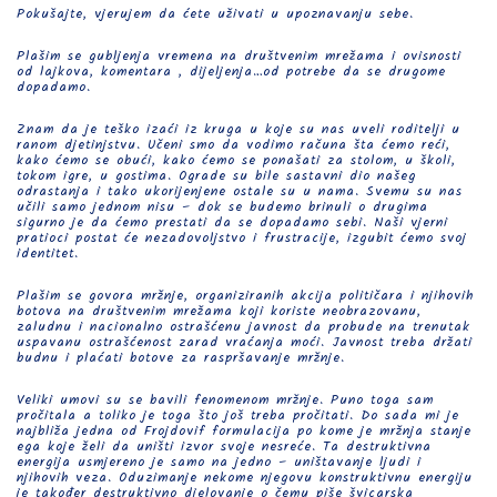
Pokušajte, vjerujem da ćete uživati u upoznavanju sebe.
Plašim se gubljenja vremena na društvenim mrežama i ovisnosti
od lajkova, komentara , dijeljenja…od potrebe da se drugome
dopadamo.
Znam da je teško izaći iz kruga u koje su nas uveli roditelji u
ranom djetinjstvu. Učeni smo da vodimo računa šta ćemo reći,
kako ćemo se obući, kako ćemo se ponašati za stolom, u školi,
tokom igre, u gostima. Ograde su bile sastavni dio našeg
odrastanja i tako ukorijenjene ostale su u nama. Svemu su nas
učili samo jednom nisu – dok se budemo brinuli o drugima
sigurno je da ćemo prestati da se dopadamo sebi. Naši vjerni
pratioci postat će nezadovoljstvo i frustracije, izgubit ćemo svoj
identitet.
Plašim se govora mržnje, organiziranih akcija političara i njihovih
botova na društvenim mrežama koji koriste neobrazovanu,
zaludnu i nacionalno ostrašćenu javnost da probude na trenutak
uspavanu ostrašćenost zarad vraćanja moći. Javnost treba držati
budnu i plaćati botove za raspršavanje mržnje.
Veliki umovi su se bavili fenomenom mržnje. Puno toga sam
pročitala a toliko je toga što još treba pročitati. Do sada mi je
najbliža jedna od Frojdovif formulacija po kome je mržnja stanje
ega koje želi da uništi izvor svoje nesreće. Ta destruktivna
energija usmjereno je samo na jedno – uništavanje ljudi i
njihovih veza. Oduzimanje nekome njegovu konstruktivnu energiju
je također destruktivno djelovanje o čemu piše švicarska