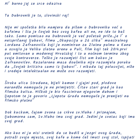
Al’ burno joj se srce odaziva
Ta Dubrovnik je to, slovinski raj!
Nije mi spočetka bila namjera da pišem o Dubrovniku već o
kafeima i šta je čovjek bez svog kafea ali ne, ne ide to baš
tako. Samo pomisao na Dubrovnik je već početak priče…je l’ o
neispričanoj ljubavi, filmu „Okupacija u 26 slika“ maestralnog
Lordana Zafranovića koji je nominiran za Zlatnu palmu u Kanu
a osvojio je Veliku zlatnu arenu u Puli, film koji tek 2014.prvi
put emitovan u modernoj Hrvatskoj i to u noćnom terminu zbog
svoje kontraverze. Teško je razumjeti čist um kakav je
Zafranovićev. Razularena masa doušnika nije razumjela poruku
da „čovjek kritizira samo iz ljubavi“. I nikada taj polusvijet, niže
i srednje intelektualan ne može ovo razumjeti.
Široka ulica Straduna, bijeli kamen i sjajni pod, plodove
narandže nemoguće je ne primijetiti. Čitav stari grad je kao
filmska kulisa. Hičkok je bio fasciniran njegovim duhom i
ljepotom te je govorio „Ljepotu Grada nemoguće je prenijeti na
filmsko platno“
Dok kuckam, čujem zvona sa crkve sv.Vlaha i priznajem,
ljubomorna sam, Sv.Vlaho ima svoj grad. Jedini je svetac koji ima
svoj grad.
Ako kao ni ja nisi sretnik da se budiš u jezgri ovog Grada,
potraži svoje mjesto, svoj kafe u kome ćeš imati svoj stol, ispijati