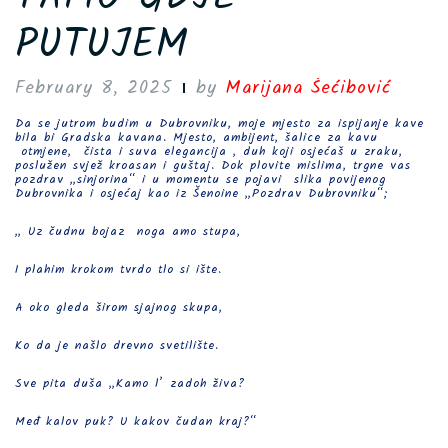
PUTUJEM
February 8, 2025
by
Marijana Šećibović
Da se jutrom budim u Dubrovniku, moje mjesto za ispijanje kave
bila bi Gradska kavana. Mjesto, ambijent, šalice za kavu
otmjene, čista i suva elegancija , duh koji osjećaš u zraku,
poslužen svjež kroasan i guštaj. Dok plovite mislima, trgne vas
pozdrav „sinjorina“ i u momentu se pojavi slika povijenog
Dubrovnika i osjećaj kao iz Šenoine „Pozdrav Dubrovniku“;
„ Uz čudnu bojaz noga amo stupa,
I plahim krokom tvrdo tlo si ište.
A oko gleda širom sjajnog skupa,
Ko da je našlo drevno svetilište.
Sve pita duša „Kamo l’ zadoh živa?
Međ kalov puk? U kakov čudan kraj?“