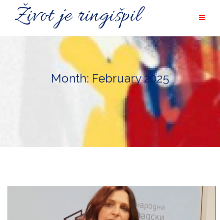
Skip
Život je ringišpil
to
content
Month: February 2025