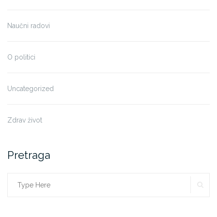
Naučni radovi
O politici
Uncategorized
Zdrav život
Pretraga
SE
Search
for: