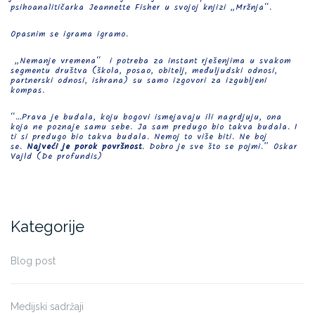
psihoanalitičarka Jeannette Fisher u svojoj knjizi „Mržnja“.
Opasnim se igrama igramo.
„Nemanje vremena“ i potreba za instant rješenjima u svakom
segmentu društva (škola, posao, obitelj, međuljudski odnosi,
partnerski odnosi, ishrana) su samo izgovori za izgubljeni
kompas.
“…Prava je budala, koju bogovi ismejavaju ili nagrdjuju, ona
koja ne poznaje samu sebe. Ja sam predugo bio takva budala. I
ti si predugo bio takva budala. Nemoj to više biti. Ne boj
se.
Najveći je porok površnost
. Dobro je sve što se pojmi.” Oskar
Vajld (De profundis)
Kategorije
Blog post
Medijski sadržaji