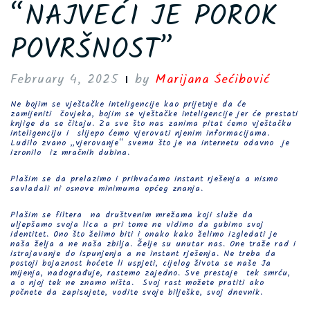
“NAJVEĆI JE POROK
POVRŠNOST”
February 4, 2025
by
Marijana Šećibović
Ne bojim se vještačke inteligencije kao prijetnje da će
zamijeniti čovjeka, bojim se vještačke inteligencije jer će prestati
knjige da se čitaju. Za sve što nas zanima pitat ćemo vještačku
inteligenciju i slijepo ćemo vjerovati njenim informacijama.
Ludilo zvano „vjerovanje“ svemu što je na internetu odavno je
izronilo iz mračnih dubina.
Plašim se da prelazimo i prihvaćamo instant rješenja a nismo
savladali ni osnove minimuma općeg znanja.
Plašim se filtera na društvenim mrežama koji služe da
uljepšamo svoja lica a pri tome ne vidimo da gubimo svoj
identitet. Ono što želimo biti i onako kako želimo izgledati je
naša želja a ne naša zbilja. Želje su unutar nas. One traže rad i
istrajavanje do ispunjenja a ne instant rješenja. Ne treba da
postoji bojaznost hoćete li uspjeti, cijelog života se naše Ja
mijenja, nadograđuje, rastemo zajedno. Sve prestaje tek smrću,
a o njoj tek ne znamo ništa. Svoj rast možete pratiti ako
počnete da zapisujete, vodite svoje bilješke, svoj dnevnik.