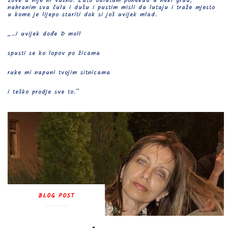
zove a nije ni važno. Zato odlutam ponekad u neki grad,
nahranim sva čula i dušu i pustim misli da lutaju i traže mjesto
u kome je lijepo stariti dok si još uvijek mlad.
„…i uvijek dođe D moll
spusti se ko lopov po žicama
ruke mi napuni tvojim sitnicama
i teško prodje sve to.“
BLOG POST