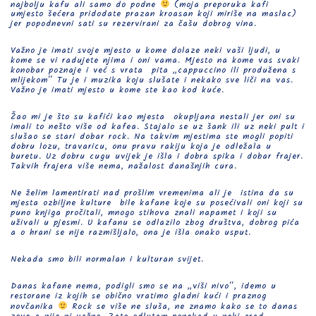
najbolju kafu ali samo do podne
(moja preporuka kafi
umjesto šećera pridodate prazan kroasan koji miriše na maslac)
jer popodnevni sati su rezervirani za čašu dobrog vina.
Važno je imati svoje mjesto u kome dolaze neki vaši ljudi, u
kome se vi radujete njima i oni vama. Mjesto na kome vas svaki
konobar poznaje i već s vrata pita „cappuccino ili produžena s
mlijekom“ Tu je i muzika koju slušate i nekako sve liči na vas.
Važno je imati mjesto u kome ste kao kod kuće.
Žao mi je što su kafići kao mjesta okupljana nestali jer oni su
imali to nešto više od kafea. Stajalo se uz šank ili uz neki pult i
slušao se stari dobar rock. Na takvim mjestima ste mogli popiti
dobru lozu, travaricu, onu pravu rakiju koja je odležala u
buretu. Uz dobru cugu uvijek je išla i dobra spika i dobar frajer.
Takvih frajera više nema, nažalost današnjih cura.
Ne želim lamentirati nad prošlim vremenima ali je istina da su
mjesta ozbiljne kulture bile kafane koje su posećivali oni koji su
puno knjiga pročitali, mnogo stihova znali napamet i koji su
uživali u pjesmi. U kafanu se odlazilo zbog društva, dobrog pića
a o hrani se nije razmišljalo, ona je išla onako usput.
Nekada smo bili normalan i kulturan svijet.
Danas kafane nema, podigli smo se na „viši nivo“, idemo u
restorane iz kojih se obično vratimo gladni kući i praznog
novčanika
Rock se više ne sluša, ne znamo kako se to danas