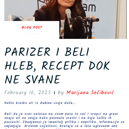
BLOG POST
PARIZER I BELI
HLEB, RECEPT DOK
NE SVANE
February 16, 2025
by
Marijana Šećibović
Nešto kratko ali iz dubine svoje duše…
Reći da je svet zalutao na svom putu to već i vrapci na grani
znaju ali ne znaju kako posrnule vratiti i na koju tačku ih
postaviti. Zbunjenost je imenitelj prilika i neprilika. Informacije se
smjenjuju brzinom svijetlosti, hvataju se u letu uglavnom one