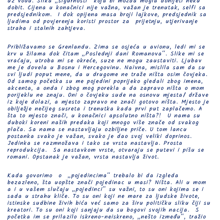
uz vođu. Slika „sigurnosti“ koja bi možda mogla donijeti neku
dobit. Cijena u konačnici nije važna, važan je trenutak, selfi sa
predsjednikom. I dok opijena masa broji lajkove, predsjednik sa
ljudima od povjerenja koristi prostor za prijetnju, utjerivanje
straha i stalnih zahtjeva.
Približavamo se Grenlandu. Zima se osjeća u avionu, ledi mi se
krv u žilama dok čitam „Poslednji dani Romanova“. Slike mi se
vraćaju, utroba mi se okreće, suze ne mogu zaustaviti. Ljubav
me je dovela u Bosnu i Hercegovinu. Naivna, mislila sam da su
svi ljudi poput mene, da u drugome ne traže ništa osim čovjeka.
Od samog početka su me pojedini poprijeko gledali zbog imena,
akcenta, a onda i zbog mog porekla a da zapravo ništa o mom
porijeklu ne znaju. Oni o čovjeku sude na osnovu mjesta/ države
iz koje dolazi, a mjesto zapravo ne znači gotovo ništa. Mjesto je
obilježje nečijeg susreta i trenutka kada prvi put zaplačemo. A
šta to mjesto znači, u konačnici apsolutno ništa?! U nama su
duboki koreni naših predaka koji mnogo više znače od svakog
plača. Sa nama se nastavljaju ozbiljne priče. U tom lancu
postanka svako je važan, svako je dao svoj veliki doprinos.
Jedinka se razmnožava i tako se vrsta nastavlja. Prosta
reprodukcija. Sa nastavkom vrste, otvaraju se putevi i pišu se
romani. Opstanak je važan, vrsta nastavlja život.
Kada govorimo o „pojedincima“ trebalo bi da izgleda
bezazleno, šta uopšte znači pojedinac u masi? Ništa. Ali u mom
a i u vašem slučaju „pojedinci“ su važni, to su oni kojima se i
sada u strahu kliče. To su oni koji ne mare za ljudske živote,
istinske sudbine živih bića već samo za širu političku sliku čiji su
kreatori. To su oni koji sanjaju da su bogovi svojih nacija. S
početka im se prilazilo iskreno-neiskreno, „nešto između“, tražio