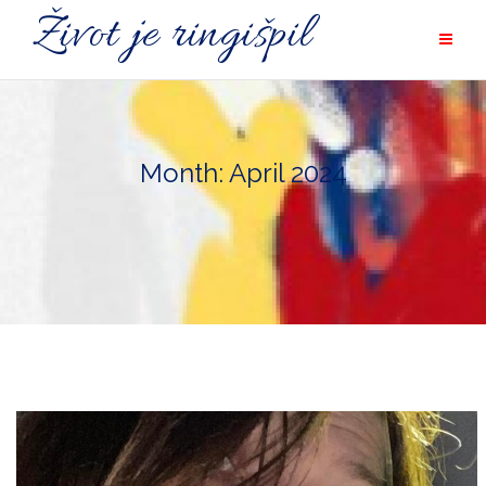
Skip
Život je ringišpil
to
content
Month: April 2024