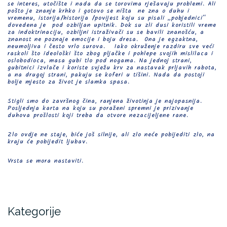
se interes, utočište i nada da se torovima rješavaju problemi. Ali
pošto je znanje krhko i gotovo se ništa ne zna o duhu i
vremenu, istorija/historija /povijest koju su pisali „pobjednici“
dovedena je pod ozbiljan upitnik. Dok su zli dusi koristili vreme
za indoktrinaciju, ozbiljni istraživači su se bavili znanošću, a
znanost ne poznaje emocije i boju dresa. Ona je egzaktna,
neumoljiva i često vrlo surova. Iako okruženje razdiru sve veći
raskoli što ideološki što zbog pljačke i pohlepe svojih mislilaca i
oslobodioca, masa gubi tlo pod nogama. Na jednoj strani,
gubitnici izvlače i koriste svježu krv za nastavak prljavih rabota,
a na drugoj strani, pakuju se koferi u tišini. Nada da postoji
bolje mjesto za život je slamka spasa.
Stigli smo do završnog čina, ranjena životinja je najopasnija.
Posljednja karta na koju su poraženi spremni je prizivanje
duhova prošlosti koji treba da otvore nezacijeljene rane.
Zlo ovdje ne staje, biće još silnije, ali zlo neće pobijediti zlo, na
kraju će pobijedit ljubav.
Vrsta se mora nastaviti.
Kategorije