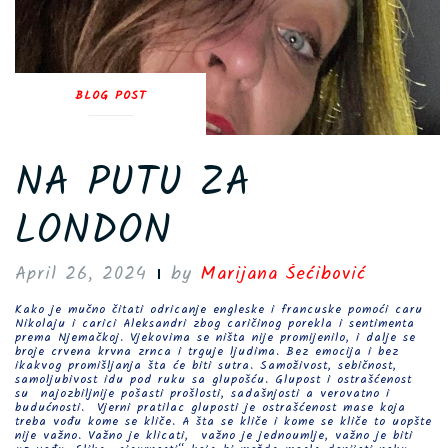
BLOG POST
NA PUTU ZA
LONDON
April 26, 2024
by
Marijana Šećibović
Kako je mučno čitati odricanje engleske i francuske pomoći caru
Nikolaju i carici Aleksandri zbog caričinog porekla i sentimenta
prema Njemačkoj. Vjekovima se ništa nije promijenilo, i dalje se
broje crvena krvna zrnca i trguje ljudima. Bez emocija i bez
ikakvog promišljanja šta će biti sutra. Samoživost, sebičnost,
samoljubivost idu pod ruku sa glupošću. Glupost i ostrašćenost
su najozbiljnije pošasti prošlosti, sadašnjosti a verovatno i
budućnosti. Vjerni pratilac gluposti je ostrašćenost mase koja
treba vođu kome se kliče. A šta se kliče i kome se kliče to uopšte
nije važno. Važno je klicati, važno je jednoumlje, važno je biti