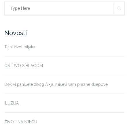
SE
Search
for:
Novosti
Tajni život biljaka
OSTRVO S BLAGOM
Dok vi paničete zbog AI-ja, miševi vam prazne džepove!
ILUZIJA
ŽIVOT NA SREĆU