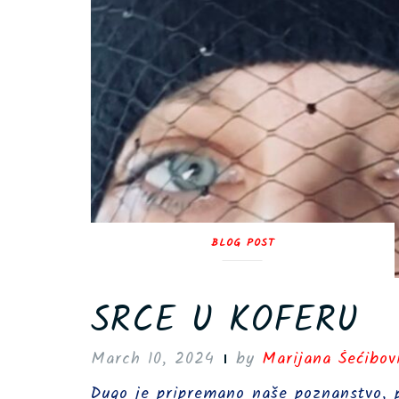
BLOG POST
SRCE U KOFERU
March 10, 2024
by
Marijana Šećibov
Dugo je pripremano naše poznanstvo, po