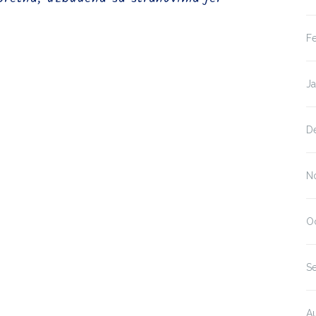
F
J
D
N
O
S
A