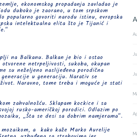
 zemlje, ekonomskog propadanja zavladao je
riodu duboko je zaorano, u tom srpskom
ilo popularno govoriti narodu istinu, evropska
A
rpska intelektualna elita što je Tijanić i
će.“
A
J
plji na Balkanu. Balkan je bio i ostao
 otvorene netrpeljivosti, sukoba, okupan
me su neželjeno naslijeđena porodična
J
 generacije u generaciju. Narativ se
život. Naravno, tome treba i moguće je stati
M
ikom zahvalnošću. Sklapam kockice i sa
vojoj rusko-američkoj porodici. Odlazim po
Ap
mozaiku, „Šta se desi sa dobrim namjerama“.
im mozaikom, a kako kaže Marko Aurelije
M
 Sretna, uzbuđena sa strahovima jer