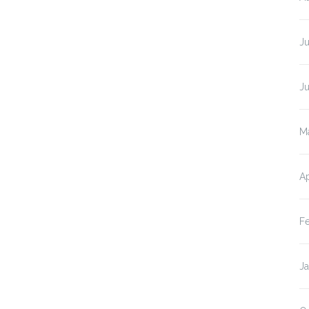
Ju
J
M
Ap
F
J