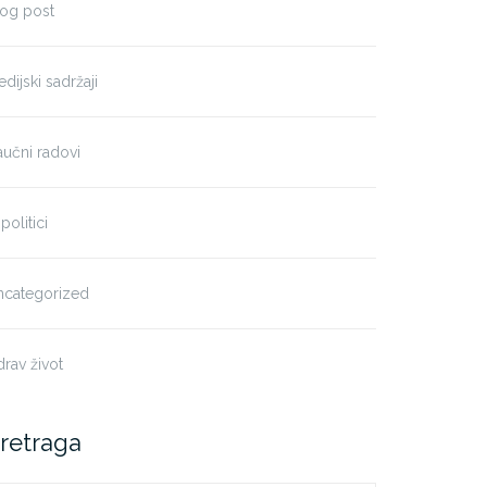
log post
dijski sadržaji
učni radovi
politici
ncategorized
rav život
retraga