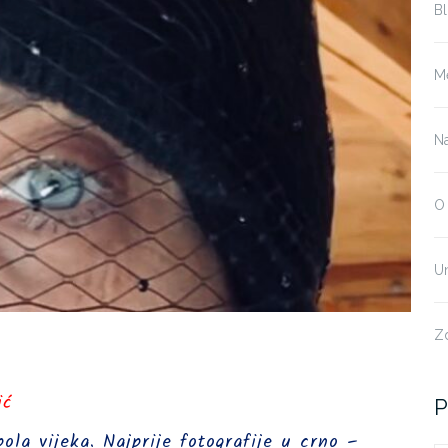
B
Me
Na
O 
U
Zd
ić
P
la vijeka. Najprije fotografije u crno –