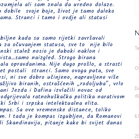
razumjela ali sam znala da uredno dolaze.
S
su dobile svoje boje, život je tamo daleko
ama. Stranci i tamo i ovdje ali statusi
fo
N
biljne kada su samo rijetki završavali
lja za očuvanjem statusa, sve to nije bilo
Ta
anski stalež nosio je duboki naklon i
aista…samo naizgled. Strogo birana
ala opravdanima. Nije dugo prošlo, a strasti
O
pet postali stranci. Samo ovoga puta, sve
si, ni sve dobro učinjeno, napravljeno više
ažljivo biranih, ostrašćenih „rodoljuba“, vrlo
ani Jezda i Dafina izvlačili novac od
Do
 podgrijevala ratnohuškačka politika narativom
d
iki Srbi i srpska intelektualna elita.
ompas. Sa ove vremenske distance, toliko
m. I tada je kompas izgubljen, da Romanovi
I
li Skandinaviju, pitanje kako bi svijet danas
Ž