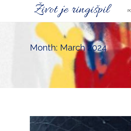
Skip
Život je ringišpil
to
P
content
Month: March 2024