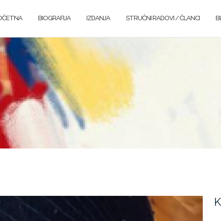
OČETNA
BIOGRAFIJA
IZDANJA
STRUČNI RADOVI / ČLANCI
B
K