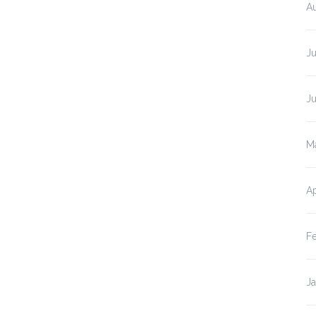
A
J
J
M
Ap
F
J