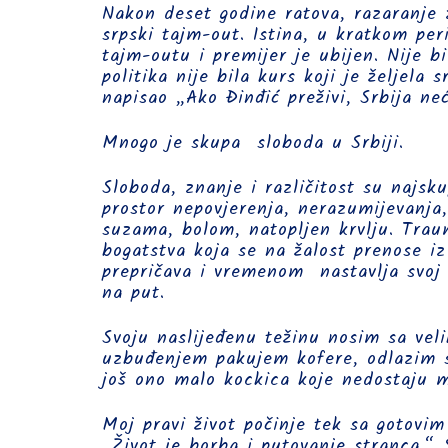
Nakon deset godine ratova, razaranje
srpski tajm-out. Istina, u kratkom pe
tajm-outu i premijer je ubijen. Nije b
politika nije bila kurs koji je željela s
napisao „Ako Đinđić preživi, Srbija ne
Mnogo je skupa sloboda u Srbiji.
Sloboda, znanje i različitost su najsku
prostor nepovjerenja, nerazumijevanja,
suzama, bolom, natopljen krvlju. Trau
bogatstva koja se na žalost prenose iz
prepričava i vremenom nastavlja svoj 
na put.
Svoju naslijeđenu težinu nosim sa vel
uzbuđenjem pakujem kofere, odlazim s
još ono malo kockica koje nedostaju 
Moj pravi život počinje tek sa gotov
„Život je borba i putovanje stranca.“