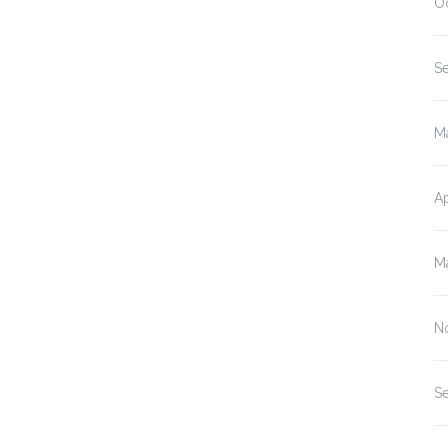
O
S
M
Ap
M
N
S