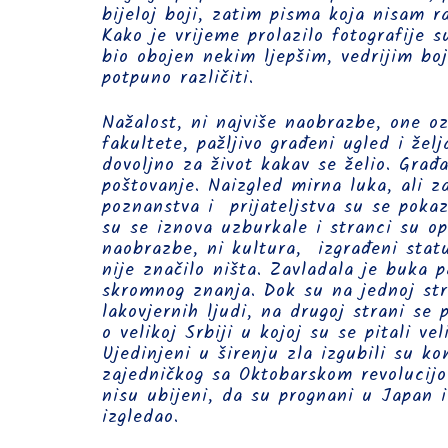
bijeloj boji, zatim pisma koja nisam 
Kako je vrijeme prolazilo fotografije 
bio obojen nekim ljepšim, vedrijim boj
potpuno različiti.
Nažalost, ni najviše naobrazbe, one oz
fakultete, pažljivo građeni ugled i že
dovoljno za život kakav se želio. Građ
poštovanje. Naizgled mirna luka, ali z
poznanstva i prijateljstva su se pokaz
su se iznova uzburkale i stranci su o
naobrazbe, ni kultura, izgrađeni statu
nije značilo ništa. Zavladala je buka p
skromnog znanja. Dok su na jednoj str
lakovjernih ljudi, na drugoj strani se
o velikoj Srbiji u kojoj su se pitali vel
Ujedinjeni u širenju zla izgubili su k
zajedničkog sa Oktobarskom revolucijo
nisu ubijeni, da su prognani u Japan i
izgledao.