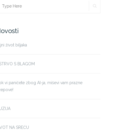
SEARCH
earch
r:
ovosti
jni život biljaka
STRVO S BLAGOM
k vi paničete zbog AI-ja, miševi vam prazne
žepove!
LUZIJA
IVOT NA SREĆU