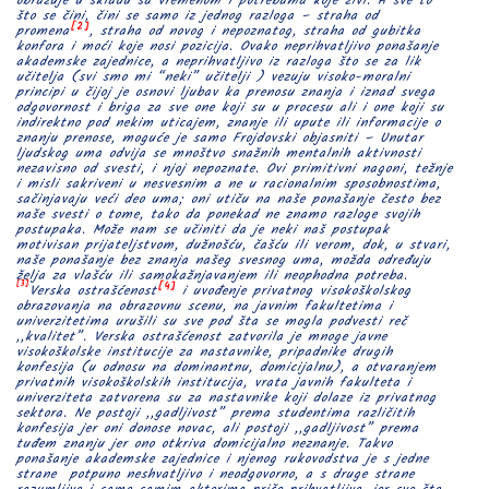
obrazuje u skladu sa vremenom i potrebama koje živi. A sve to
što se čini, čini se samo iz jednog razloga – straha od
[2]
promena
, straha od novog i nepoznatog, straha od gubitka
konfora i moći koje nosi pozicija. Ovako neprihvatljivo ponašanje
akademske zajednice, a neprihvatljivo iz razloga što se za lik
učitelja (svi smo mi “neki” učitelji ) vezuju visoko-moralni
principi u čijoj je osnovi ljubav ka prenosu znanja i iznad svega
odgovornost i briga za sve one koji su u procesu ali i one koji su
indirektno pod nekim uticajem, znanje ili upute ili informacije o
znanju prenose, moguće je samo Frojdovski objasniti – Unutar
ljudskog uma odvija se mnoštvo snažnih mentalnih aktivnosti
nezavisno od svesti, i njoj nepoznate. Ovi primitivni nagoni, težnje
i misli sakriveni u nesvesnim a ne u racionalnim sposobnostima,
sačinjavaju veći deo uma; oni utiču na naše ponašanje često bez
naše svesti o tome, tako da ponekad ne znamo razloge svojih
postupaka. Može nam se učiniti da je neki naš postupak
motivisan prijateljstvom, dužnošću, čašću ili verom, dok, u stvari,
naše ponašanje bez znanja našeg svesnog uma, možda određuju
želja za vlašću ili samokažnjavanjem ili neophodna potreba.
[3]
[4]
Verska ostrašćenost
i uvođenje privatnog visokoškolskog
obrazovanja na obrazovnu scenu, na javnim fakultetima i
univerzitetima urušili su sve pod šta se mogla podvesti reč
,,kvalitet”. Verska ostrašćenost zatvorila je mnoge javne
visokoškolske institucije za nastavnike, pripadnike drugih
konfesija (u odnosu na dominantnu, domicijalnu), a otvaranjem
privatnih visokoškolskih institucija, vrata javnih fakulteta i
univerziteta zatvorena su za nastavnike koji dolaze iz privatnog
sektora. Ne postoji ,,gadljivost” prema studentima različitih
konfesija jer oni donose novac, ali postoji ,,gadljivost” prema
tuđem znanju jer ono otkriva domicijalno neznanje. Takvo
ponašanje akademske zajednice i njenog rukovodstva je s jedne
strane potpuno neshvatljivo i neodgovorno, a s druge strane