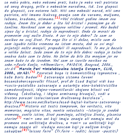
se neko pobio, neko nekome preti, kako je neko veći patriota
od onog drugog, priče o nebeskim narodima, itd. Sve glupost
do gluposti, sve notorne laži. Niti smo nebeski narod, niti smo
patriote, niti imamo ikakvog znanja sem da varamo, muljamo,
[2]
lažemo, krademo, otimamo.
«Već trideset godina imam ovu
radnju. Znam šta je dobar a šta loš kristal i poznajem ga do
tančina. Naviknut sam na njegovu veličinu i promet. Ako budeš
sipao čaj u kristal, radnja će napredovati. Onda ću morati da
promenim svoj način života. A zar to nije dobro? Ja sam se
navikao na svoj život. Pre nego što si ti došao, mislio sam da
sam izgubio toliko vremena na istom mestu, dok su svi moji
prijatelji nešto menjali, propadali ili napredovali. To me je bacalo
u veliku žalost. Sada znam da to nije bilo dobro: radnja je tačno
onakva kako sam to želeo. Ne želim da bilo šta menjam jer ne
znam kako to da izvedem. Već sam se isuviše navikao na
sebe.»Paolo Koeljo, «Alhemičar», PAIDEIA, Beograd, 2006.,
[3]
str.64
Marvin Peri «Intelektualna istorija Evrope», CLIO,
[4]
2000., str.421.
Povratak boga iz komunističkog izgnanstva ,
[5]
kaže Boris Buden
Zatvaranje sistema čuveni
bosanskohercegovački filozof, prof.dr Esad Bajtal vidi kao
«socio-patološko zatvaranje u autarhiju etno-kolektivističke
samodovoljnosti, idejno-romantičarski obojene bilosti već
viđenog (okoštalog, i idejno armiranog bivanja), vodi u
životno porazni izolacionizam društvenog bezizlaza”,
http://www.tacno.net/kultura/esad-bajtal-kultura-zatvorenog-
[6]
drustva/
Historia est testis temporum, lux veritatis, vita
memoriae, magistra vitae, nuntia vetustatis –Istorija je svedok
vremena, svetlo istine, život pamćenja, učiteljica života, glasnica
[7]
starine
«mi» smo oni koji imaju znanje ali nemaju moć da
promene ove uništitelje društva, a «oni» su uništitelji koji
nemaju znanje ali vladaju novcem koji je nečijom krvlju
[8]
sakupljen
“laissez faire” (fr.faire – raditi; laisser –pustiti)