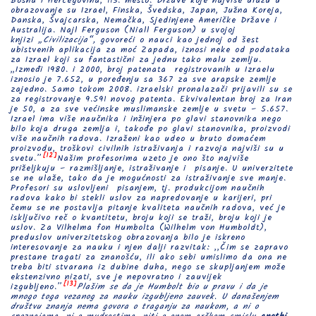
Bosna i Hercegovina, 113. mesto. Države koje najviše ulažu u
obrazovanje su Izrael, Finska, Švedska, Japan, Južna Koreja,
Danska, Švajcarska, Nemačka, Sjedinjene Američke Države i
Australija. Najl Ferguson (Niall Ferguson) u svojoj
knjizi
„Civilizacija“,
govoreći o nauci kao jednoj od šest
ubistvenih aplikacija za moć Zapada, iznosi neke od podataka
za Izrael koji su fantastični za jednu tako malu zemlju.
„Izmeđi 1980. i 2000, broj patenata registrovanih u Izraelu
iznosio je 7.652, u poređenju sa 367 za sve arapske zemlje
zajedno. Samo tokom 2008. izraelski pronalazači prijavili su se
za registrovanje 9.591 novog patenta. Ekvivalentan broj za Iran
je 50, a za sve većinske muslimanske zemlje u svetu – 5.657.
Izrael ima više naučnika i inžinjera po glavi stanovnika nego
bilo koja druga zemlja i, takođe po glavi stanovnika, proizvodi
više naučnih radova. Izraženi kao udeo u bruto domaćem
proizvodu, troškovi civilnih istraživanja i razvoja najviši su u
[12]
svetu.”
Našim profesorima uzeto je ono što najviše
priželjkuju – razmišljanje, istraživanje i pisanje. U univerzitete
se ne ulaže, tako da je mogućnosti za istraživanje sve manje.
Profesori su uslovljeni pisanjem, tj. produkcijom naučnih
radova kako bi stekli uslov za napredovanje u karijeri, pri
čemu se ne postavlja pitanje kvaliteta naučnih radova, već je
isključivo reč o kvantitetu, broju koji se traži, broju koji je
uslov. Za Vilhelma fon Humbolta (Wilhelm von Humboldt),
preduslov univerzitetskog obrazovanja bilo je iskreno
interesovanje za nauku i njen dalji razvitak: ,,Čim se zapravo
prestane tragati za znanošću, ili ako sebi umislimo da ona ne
treba biti stvarana iz dubine duha, nego se skupljanjem može
ekstenzivno nizati, sve je nepovratno i zauvijek
[13]
izgubljeno.”
Plašim se da je Humbolt bio u pravu i da je
mnogo toga vezanog za nauku izgubljeno zauvek. U današenjem
društvu znanja nema govora o traganju za naukom, a ni o