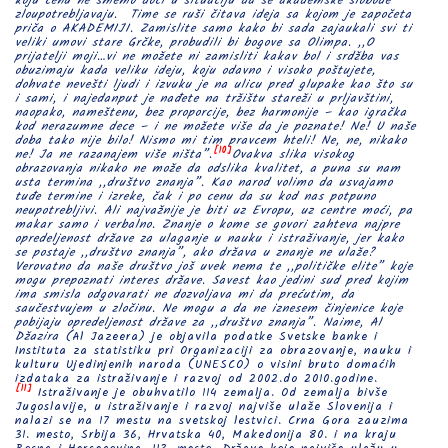
koju cenu ne smemo doći u situaciju da se akademske slobode
zloupotrebljavaju. Time se ruši čitava ideja sa kojom je započeta
priča o AKADEMIJI. Zamislite samo kako bi sada zajaukali svi ti
veliki umovi stare Grčke, probudili bi bogove sa Olimpa.
,,O
prijatelji moji…vi ne možete ni zamisliti kakav bol i srdžba vas
obuzimaju kada veliku ideju, koju odavno i visoko poštujete,
dohvate nevešti ljudi i izvuku je na ulicu pred glupake kao što su
i sami, i najedanput je nađete na tržištu stareži u prljavštini,
naopako, nameštenu, bez proporcije, bez harmonije – kao igračka
kod nerazumne dece – i ne možete više da je poznate! Ne! U naše
doba tako nije bilo! Nismo mi tim pravcem hteli! Ne, ne, nikako
[10]
ne! Ja ne razanajem više ništa”.
Ovakva slika visokog
obrazovanja nikako ne može da odslika kvalitet, a puna su nam
usta termina ,,društvo znanja”. Kao narod volimo da usvajamo
tuđe termine i izreke, čak i po cenu da su kod nas potpuno
neupotrebljivi. Ali najvažnije je biti uz Evropu, uz centre moći, pa
makar samo i verbalno. Znanje o kome se govori zahteva najpre
opredeljenost države za ulaganje u nauku i istraživanje, jer kako
se postaje ,,društvo znanja”, ako država u znanje ne ulaže?
Verovatno da naše društvo još uvek nema te ,,političke elite” koje
mogu prepoznati interes države. Savest kao jedini sud pred kojim
ima smisla odgovarati ne dozvoljava mi da prećutim, da
saučestvujem u zločinu. Ne mogu a da ne iznesem činjenice koje
pobijaju opredeljenost države za ,,društvo znanja”. Naime, Al
Džazira (
Al Jazeera) je objavila podatke Svetske banke i
Instituta za statistiku pri Organizaciji za obrazovanje, nauku i
kulturu Ujedinjenih naroda (UNESCO) o visini bruto domaćih
izdataka za istraživanje i razvoj od 2002.do 2010.godine.
[11]
Istraživanje je obuhvatilo 114 zemalja. Od zemalja bivše
Jugoslavije, u istraživanje i razvoj najviše ulaže Slovenija i
nalazi se na 17 mestu na svetskoj lestvici. Crna Gora zauzima
31. mesto, Srbija 36, Hrvatska 40, Makedonija 80. i na kraju