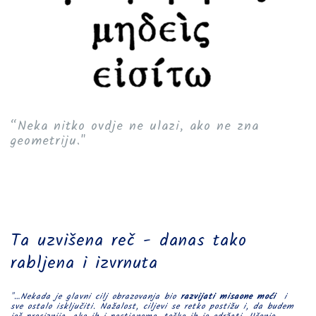
“Neka nitko ovdje ne ulazi, ako ne zna
geometriju."
Ta uzvišena reč - danas tako
rabljena i izvrnuta
"…Nekada je glavni cilj obrazovanja bio
razvijati misaone moći
i
sve ostalo isključiti. Nažalost, ciljevi se retko postižu i, da budem