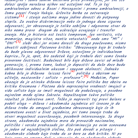
razumljivo i samo samim akterima priče prihvatljivo, jer sve što
dolazi spolja narušava njihov već ustaljeni red. To je taj
ambivalentan odnos u Bosni i Hercegovini i prema ambivalenciji, o
čemu govori Franjo Vukoja. Grčevita borba za zatvaranje
[5]
sistema
i stanje autizma mogu jedino dovesti do potpunog
slepila. Za ovakve diskriminacije neko će jednoga dana sigurno
odgovarati, jer obrazovanje je toliko ozbiljna i odgovorna stvar da
niko nema pravo drugom da uskraćuje usvajanje i transfer
znanja. Ako je historia est testis temporum, lux veritatis, vita
[6]
memoriae, magistra vitae, nuntia vetustatis
onda smo “MI” i
[7]
“ONI”
slabi đaci jer nismo dorasli da druge poučavamo, nismo
shvatili ozbiljnost Platonove kritike: ”Obrazovanje koje bi trebalo
da bude glavna odgovornost Države
, ostavljeno je individualnom
kapricu…To je, opet, bio zadatak koji je trebalo dati samo čoveku
proverene čestitosti. Budućnost bilo koje države zavisi od mlađe
generacije, i, prema tome, ludost je dopustiti da duše dece budu
oblikovane individualnim ukusom i snagom okolnosti. Jednako
[8]
kobna bila je državna laissez faire
politika s obzirom na
[9]
učitelje, nastavnike i sofiste – profesore”.
Međutim, Poper
ukazuje da je atinska državna laissez faire
politika bez obzira na
kritiku Krosmana i Platona dala neprocenjive vrednosti imajući u
vidu sofiste koju su imali mogućnost da podučavaju, a posebno
najvećem među njima Sokratu. Napuštanjem takve politike
rezultat je Sokratova smrt. Teško je napraviti taj pravi balans u
podeli uloga – država i akademska zajednica ali izvesno je da
država treba da omogući građanima obrazovanje koje će ih
nesmetano uvesti u život zajednice, pri tome znanje treba da
otvori mogućnost usavršavanja, posebnih interesovanja. Sa druge
strane, akademska zajednica mora da prevaziđe nacionalne,
političke i verske predrasude jer diskriminacija po ovim osnovama
je jedan od najozbiljnijih zločina, što pak dovodi u pitanje i
akademske slobode koje treba da se bore za duh kritike. Ni po