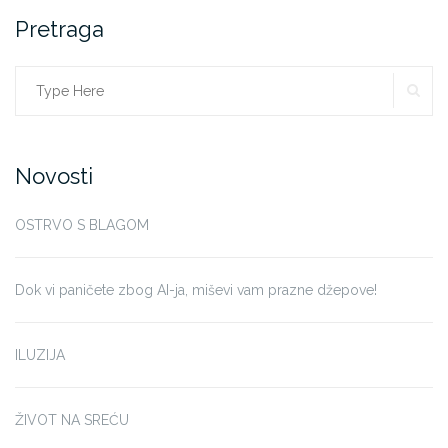
Pretraga
SE
Search
for:
Novosti
OSTRVO S BLAGOM
Dok vi paničete zbog AI-ja, miševi vam prazne džepove!
ILUZIJA
ŽIVOT NA SREĆU