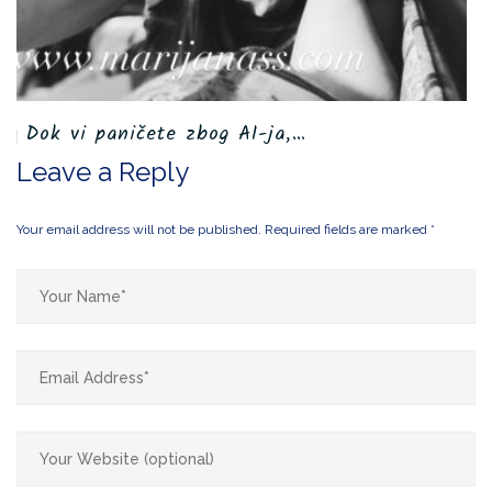
Dok vi paničete zbog AI-ja,…
I
Leave a Reply
Your email address will not be published.
Required fields are marked
*