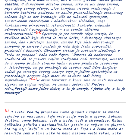
spoznajama, ni o mudrostima, niti o onom grčkom smislu
gnothi
seauton
. U današnjem društvu znanja, niko ne uči zbog znanja,
nego zbog samog učenja. ,,Iza tamjana rituala vrednovanja i
kontrole kvaliteta postupno se nazire prestruktuiranje obrazovnog
sektora koji se bez krzmanja više ne rukovodi spoznajom,
znanstvenom znatiželjom i akademskom slobodom, nego
fantazmama efikasnosti, iskoristivosti, kontrole, vrhunske
učinkovitosti i prilagođavanja – sve samim oblicima
[14]
neobrazovanosti.”
Ogroman je jaz između ideje znanja, te
uzvišene misli koja datira iz stare Grčke, i današnjeg shvatanja
znanja, kao i pristupa znanju. Znanje koje služi obrazovanju
zamenilo je smisao i postalo je roba koju treba proizvoditi,
prodavati i kupovati. Obrazovni sistem je pretvorio studiranje u
“trku sa prepone” kako kaže Poper. “Umesto da podstakne
studenta da se posveti svojim studijama radi studiranja, umesto
da u njemu probudi stvarnu ljubav prema predmetu studiranja
i istraživanja, on ga ohrabruje da studira radi lične karijere;
vodeći ga sticanju takvog znanja koje je jedino upotrebljivo za
preskakanje prepone koje mora da savlada radi ličnog
[15]
napredovanja.”
U ovom lavirintu u kome smo se našli nesvesno,
sigurno ne svojom voljom, ne smemo zaboraviti Platove
reči:
,,Postoji samo jedno dobro, a to je znanje, i jedno zlo, a to je
neznanje”
[1]
U svetu Reality programa samo glupost i tupost se množe
zajedno sa nakazama koje vide svoje mesto u njemu. Bolesno
društvo, umno bolesno, vodi u bedu, vodi u siromaštvo. Ratno
huškačka politika i nacionalističke parole su opijum za glupost.
Šta taj koji "bulji" u TV kantu može da čuje i o čemu može da
razmišlja sem o tome kako je neko nekome nešto rekao, kako