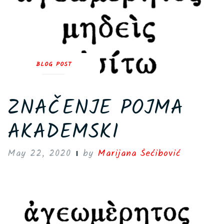
BLOG POST
ZNAČENJE POJMA
AKADEMSKI
May 22, 2020
by
Marijana Šećibović