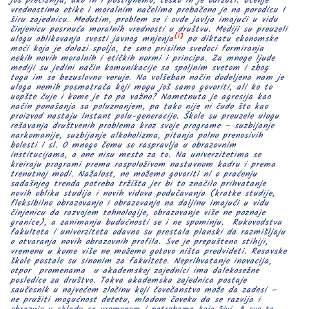
još preciznija, ako ih i postignemo, teško ih je održati. Učenje
vrednostima etike i moralnim načelima prebačeno je na porodicu I
širu zajednicu. Međutim, problem se i ovde javlja imajući u vidu
činjenicu posrnuća moralnih vrednosti u društvu. Mediji su preuzeli
[1]
ulogu oblikovanja svesti javnog mnjenja
po diktatu ekonomske
moći koja je dolazi spolja, te smo prisilno svedoci formiranja
nekih novih moralnih i etičkih normi i principa. Za mnoge ljude
mediji su jedini način komunikacije sa spoljnim svetom i zbog
toga im se bezuslovno veruje. Na volšeban način dodeljena nam je
uloga nemih posmatrača koji mogu još samo govoriti, ali ko to
uopšte čuje i kome je to pa važno? Nametnuta je agresija kao
način ponašanja sa poluznanjem, pa tako nije ni čudo što kao
proizvod nastaju instant polu-generacije. Škole su preuzele ulogu
rešavanja društvenih problema kroz svoje programe – suzbijanje
narkomanije, suzbijanje alkoholizma, pitanja polno prenosivih
bolesti i sl. O mnogo čemu se raspravlja u obrazovnim
institucijama, a one nisu mesto za to. Na univerzitetima se
kreiraju programi prema raspoloživom nastavnom kadru i prema
trenutnoj modi. Nažalost, ne možemo govoriti ni o praćenju
sadašnjeg trenda potreba tržišta jer bi to značilo prihvatanje
novih oblika studija i novih vidova podučavanja (kratke studije,
fleksibilno obrazovanje i obrazovanje na daljinu imajući u vidu
činjenicu da razvojem tehnologije, obrazovanje više ne poznaje
granice), a zanimanja budućnosti se i ne spominju. Rukovodstva
fakulteta i univerziteta odavno su prestala planski da razmišljaju
o otvaranja novih obrazovnih profila. Sve je prepušteno stihiji,
vremenu u kome više ne možemo gotovo ništa predvideti. Resavske
škole postale su sinonim za fakultete. Neprihvatanje inovacija,
otpor promenama u akademskoj zajednici ima dalekosežne
posledice za društvo. Takva akademska zajednica postaje
saučesnik u najvećem zločinu koji čovečanstvo može da zadesi –
ne pružiti mogućnost detetu, mladom čoveku da se razvija i