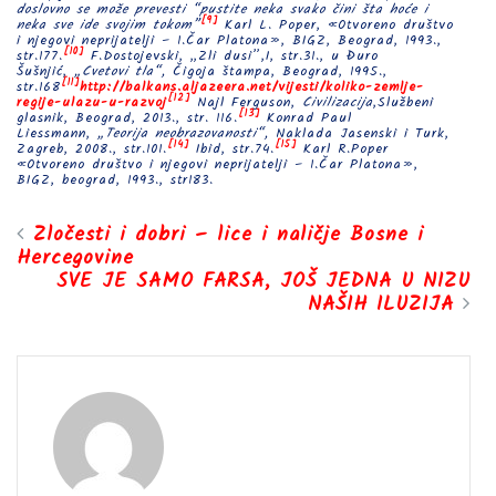
doslovno se može prevesti “pustite neka svako čini šta hoće i
[9]
neka sve ide svojim tokom”
Karl L. Poper, «Otvoreno društvo
i njegovi neprijatelji – 1.Čar Platona», BIGZ, Beograd, 1993.,
[10]
str.177.
F.Dostojevski, „Zli dusi”,I, str.31., u Đuro
Šušnjić,
„Cvetovi tla“,
Čigoja štampa, Beograd, 1995.,
[11]
str.168
http://balkans.aljazeera.net/vijesti/koliko-zemlje-
[12]
regije-ulazu-u-razvoj
Najl Ferguson,
Civilizacija
,Službeni
[13]
glasnik, Beograd, 2013., str. 116.
Konrad Paul
Liessmann,
„Teorija neobrazovanosti“,
Naklada Jasenski i Turk,
[14]
[15]
Zagreb, 2008., str.101.
Ibid, str.74.
Karl R.Poper
«Otvoreno društvo i njegovi neprijatelji – 1.Čar Platona»,
BIGZ, beograd, 1993., str183.
Zločesti i dobri – lice i naličje Bosne i
Hercegovine
SVE JE SAMO FARSA, JOŠ JEDNA U NIZU
NAŠIH ILUZIJA